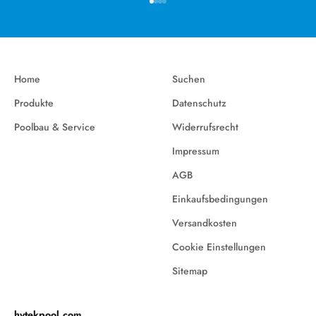
Gehe zu Element 1
Gehe zu Element 2
Gehe zu Element 3
Gehe zu Element 4
Home
Suchen
Produkte
Datenschutz
Poolbau & Service
Widerrufsrecht
Impressum
AGB
Einkaufsbedingungen
Versandkosten
Cookie Einstellungen
Sitemap
hytekpool.com