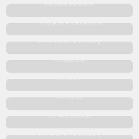
PVC Kleber und Zubehör
PVC Kugelhähne & Absperrhähne
PVC Muffen für Poolverrohrung
PVC Reduktionen
PVC Rohre
PVC T-Stücke
PVC Verschraubungen
PVC Winkel für Poolverrohrung