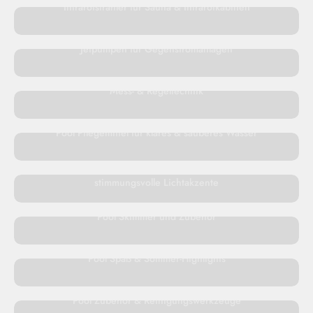
Infrarotstrahler für Sauna & Infrarotkabinen
Jetpumpen für Gegenstromanlagen
Mess- & Regeltechnik
Pool Pflegemittel für klares & sauberes Wasser
Pool Scheinwerfer und LED Beleuchtung für
stimmungsvolle Lichtakzente
Pool Skimmer und Zubehör
Pool Spaß & Sommer-Highlights
Pool Zubehör & Reinigungswerkzeuge