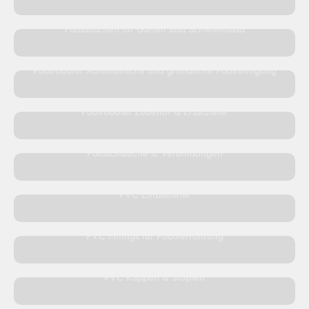
Poolduschen für Garten und Schwimmbad
Poolroboter Automatische und gründliche Poolreinigung
Poolroboter Zubehör & Ersatzteile
Poolschläuche & Verbindungen
PVC Einbauteile
PVC Fittings für Poolverrohrung
PVC Kappen & Stopfen