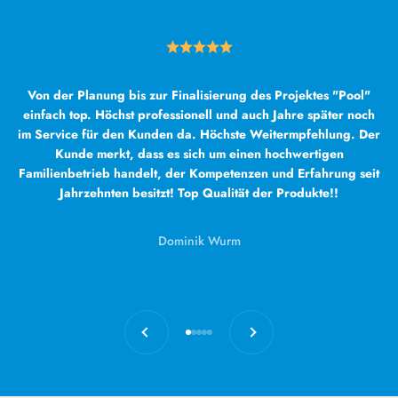
Von der Planung bis zur Finalisierung des Projektes "Pool"
einfach top. Höchst professionell und auch Jahre später noch
im Service für den Kunden da. Höchste Weitermpfehlung. Der
Kunde merkt, dass es sich um einen hochwertigen
Familienbetrieb handelt, der Kompetenzen und Erfahrung seit
Jahrzehnten besitzt! Top Qualität der Produkte!!
Dominik Wurm
Zurück
Vor
Gehe zu Element 1
Gehe zu Element 2
Gehe zu Element 3
Gehe zu Element 4
Gehe zu Element 5