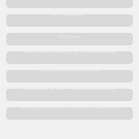
PVC Übergänge
Reinigungsmittel für Pools – Wasserpflege, Algenmittel &
Poolchemie
Rohrschellen & Befestigung für Poolverrohrung
Solarduschen für Garten & Pool
Wassertester für Pools – präzise Wasseranalyse
Wärmepumpen für Pools – effizient & leise heizen